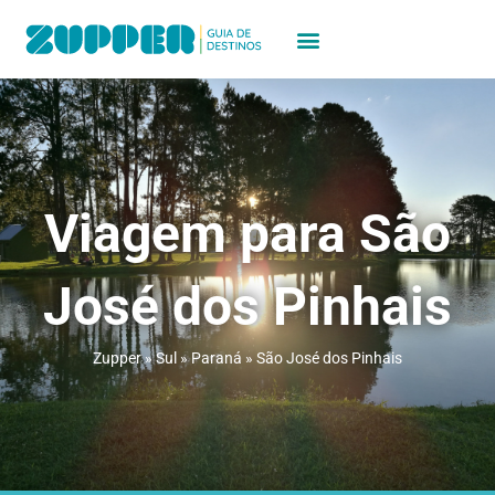
Viagem para São
José dos Pinhais
Zupper
»
Sul
»
Paraná
»
São José dos Pinhais