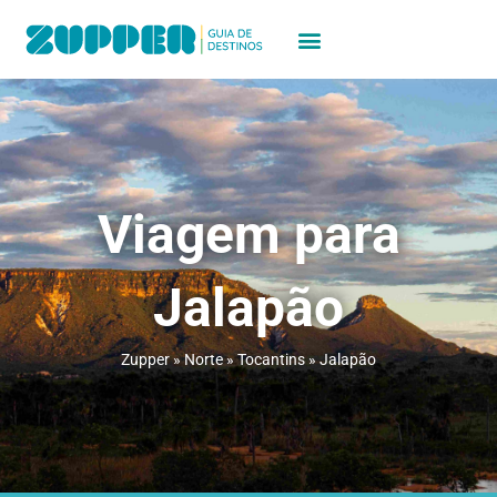
Viagem para
Jalapão
Zupper
»
Norte
»
Tocantins
»
Jalapão