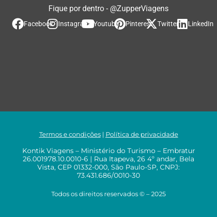
Fique por dentro - @ZupperViagens
Facebook
Instagram
Youtube
Pinterest
Twitter
LinkedIn
Termos e condições
|
Política de privacidade
Kontik Viagens – Ministério do Turismo – Embratur
26.001978.10.0010-6 | Rua Itapeva, 26 4º andar, Bela
Vista, CEP 01332-000, São Paulo-SP, CNPJ:
73.431.686/0010-30
Todos os direitos reservados © – 2025