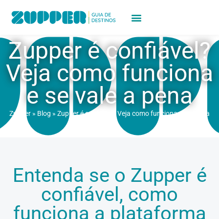
Zupper é confiável?
Veja como funciona
e se vale a pena
Zupper
»
Blog
»
Zupper é confiável? Veja como funciona e se vale a
pena
Entenda se o Zupper é
confiável, como
funciona a plataforma