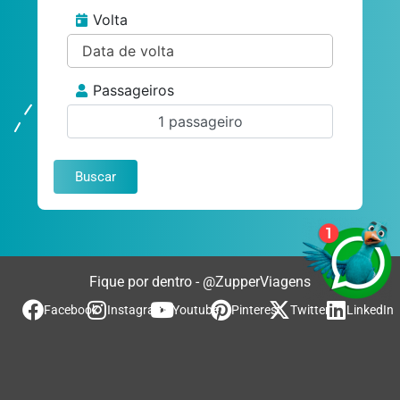
Volta
Passageiros
1 passageiro
Buscar
Fique por dentro - @ZupperViagens
Facebook
Instagram
Youtube
Pinterest
Twitter
LinkedIn