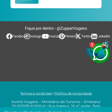
Fique por dentro - @ZupperViagens
Facebook
Instagram
Youtube
Pinterest
Twitter
LinkedIn
Termos e condições
|
Política de privacidade
Kontik Viagens – Ministério do Turismo – Embratur
26.001978.10.0010-6 | Rua Itapeva, 26 4º andar, Bela
Vista, CEP 01332-000, São Paulo-SP, CNPJ: