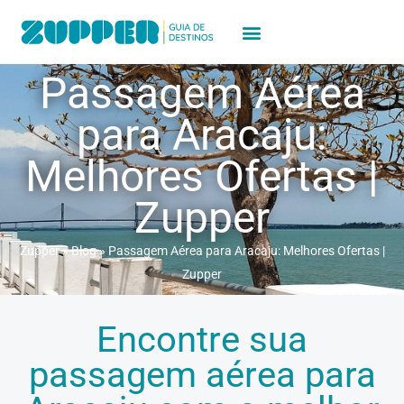
Passagem Aérea
para Aracaju:
Melhores Ofertas |
Zupper
Zupper
»
Blog
»
Passagem Aérea para Aracaju: Melhores Ofertas |
Zupper
Encontre sua
passagem aérea para