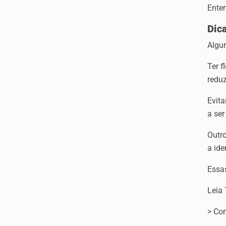
Enten
Dic
Algu
Ter 
reduz
Evit
a ser
Outr
a ide
Essa
Leia
> Com