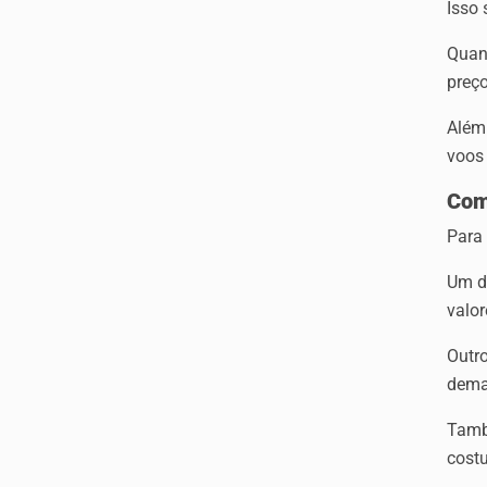
Isso 
Quan
preço
Além
voos
Com
Para 
Um d
valor
Outr
dema
Tamb
cost