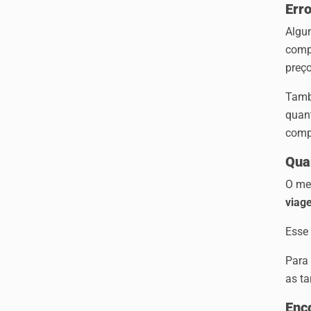
Err
Algu
comp
preço
Tamb
quant
comp
Qua
O me
viag
Esse 
Para 
as ta
Enc