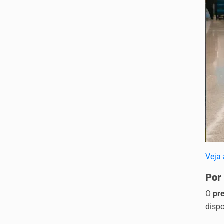
Veja
Por
O
pr
dispo