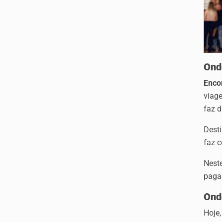
Ond
Enco
viag
faz d
Desti
faz 
Nest
paga
Ond
Hoje,