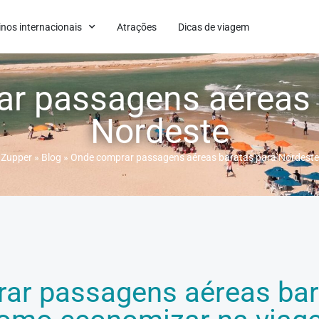
inos internacionais
Atrações
Dicas de viagem
r passagens aéreas 
Nordeste
Zupper
»
Blog
»
Onde comprar passagens aéreas baratas para Nordeste
ar passagens aéreas bar