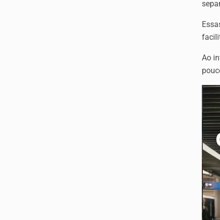
sepa
Essa
facil
Ao i
pouc