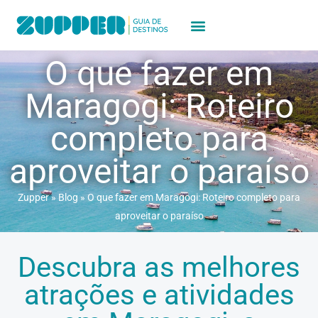
O que fazer em
Maragogi: Roteiro
completo para
aproveitar o paraíso
Zupper
»
Blog
»
O que fazer em Maragogi: Roteiro completo para
aproveitar o paraíso
Descubra as melhores
atrações e atividades