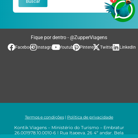
Buscar
Fique por dentro - @ZupperViagens
Facebook
Instagram
Youtube
Pinterest
Twitter
LinkedIn
Termos e condições
|
Política de privacidade
Kontik Viagens – Ministério do Turismo – Embratur
26.001978.10.0010-6 | Rua Itapeva, 26 4º andar, Bela