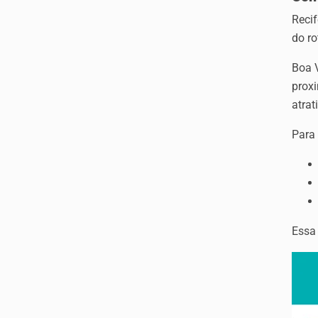
Recif
do ro
Boa 
proxi
atrat
Para 
Essa