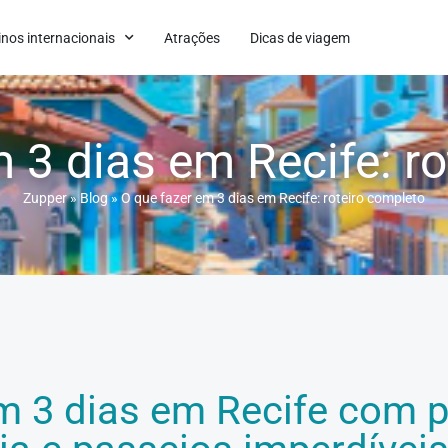
inos internacionais
Atrações
Dicas de viagem
 3 dias em Recife: r
Zupper
»
Blog
»
O que fazer em 3 dias em Recife: roteiro completo
 3 dias em Recife com pr