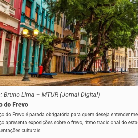
: Bruno Lima – MTUR (Jornal Digital)
o do Frevo
ço do Frevo é parada obrigatória para quem deseja entender me
o apresenta exposições sobre o frevo, ritmo tradicional do esta
entações culturais.