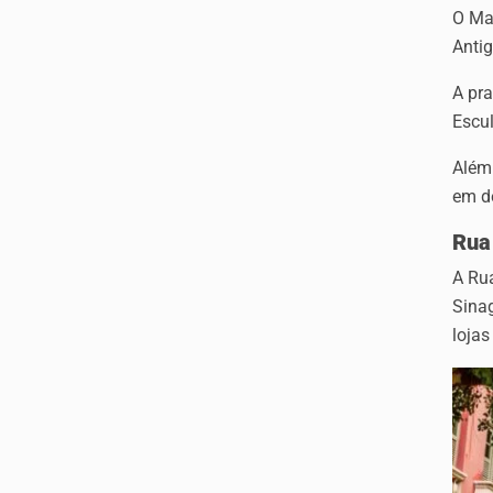
O Mar
Antig
A pra
Escu
Além 
em d
Rua
A Ru
Sinag
lojas