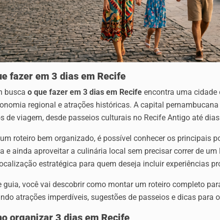
ue fazer em 3 dias em Recife
m busca
o que fazer em 3 dias em Recife
encontra uma cidade c
onomia regional e atrações históricas. A capital pernambucana 
os de viagem, desde passeios culturais no Recife Antigo até dias
m roteiro bem organizado, é possível conhecer os principais pon
a e ainda aproveitar a culinária local sem precisar correr de um
ocalização estratégica para quem deseja incluir experiências p
e guia, você vai descobrir como montar um roteiro completo pa
indo atrações imperdíveis, sugestões de passeios e dicas para 
o organizar 3 dias em Recife