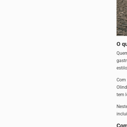
O q
Que
gastr
estil
Com u
Olind
tem l
Nest
inclu
Com