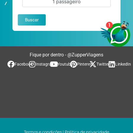
1 passageiro
Buscar
Fique por dentro - @ZupperViagens
Facebook
Instagram
Youtube
Pinterest
Twitter
LinkedIn
Termos e condições
|
Política de privacidade